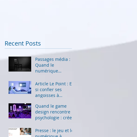
Recent Posts
Passages média :
Quand le
numérique
transforme la
souffrance en
Article Le Point : Et
contenu
si confier ses
angoisses à
ChatGPT n’était pas
Quand le game
...
design rencontre la
psychologie : créer
des jeux qui font
du bien
Presse : le jeu et le
numérique à