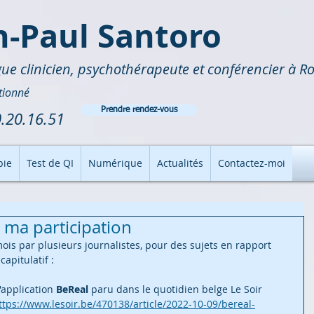
n-Paul Santoro
ue clinicien, psychothérapeute et conférencier à R
tionné
Prendre rendez-vous
.20.16.51
pie
Test de QI
Numérique
Actualités
Contactez-moi
c ma participation
mois par plusieurs journalistes, pour des sujets en rapport 
capitulatif :
l'application 
BeReal
 paru dans le quotidien belge Le Soir 
ttps://www.lesoir.be/470138/article/2022-10-09/bereal-