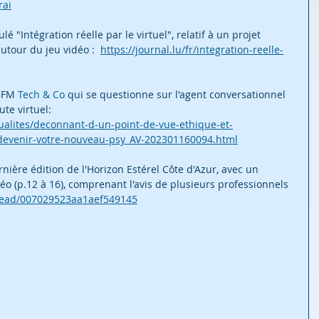
rai
tulé "Intégration réelle par le virtuel", relatif à un projet 
tour du jeu vidéo :  
https://journal.lu/fr/integration-reelle-
BFM 
Tech & Co
 qui se questionne sur l'agent conversationnel 
te virtuel: 
ualites/deconnant-d-un-point-de-vue-ethique-et-
-devenir-votre-nouveau-psy_AV-202301160094.html
dernière édition de l'Horizon Estérel Côte d'Azur, avec un 
déo (p.12 à 16), comprenant l'avis de plusieurs professionnels 
/read/007029523aa1aef549145